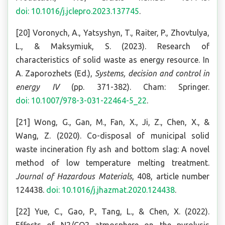
doi: 10.1016/j.jclepro.2023.137745
.
[20] Voronych, A., Yatsyshyn, T., Raiter, P., Zhovtulya,
L., & Maksymiuk, S. (2023). Research of
characteristics of solid waste as energy resource. In
A. Zaporozhets (Ed.),
Systems, decision and control in
energy IV
(pp. 371-382). Cham: Springer.
doi: 10.1007/978-3-031-22464-5_22
.
[21] Wong, G., Gan, M., Fan, X., Ji, Z., Chen, X., &
Wang, Z. (2020). Co-disposal of municipal solid
waste incineration fly ash and bottom slag: A novel
method of low temperature melting treatment.
Journal of Hazardous Materials
, 408, article number
124438.
doi: 10.1016/j.jhazmat.2020.124438
.
[22] Yue, C., Gao, P., Tang, L., & Chen, X. (2022).