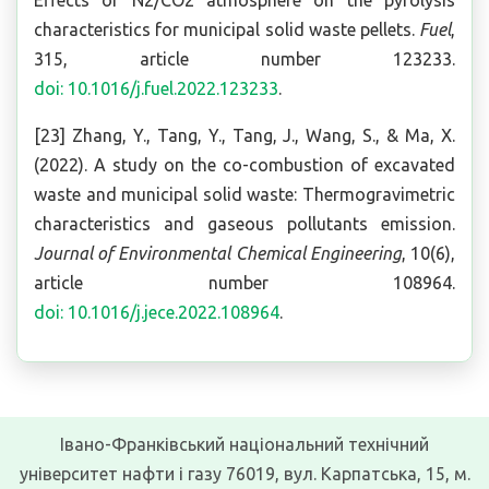
Effects of N2/CO2 atmosphere on the pyrolysis
characteristics for municipal solid waste pellets.
Fuel
,
315, article number 123233.
doi: 10.1016/j.fuel.2022.123233
.
[23] Zhang, Y., Tang, Y., Tang, J., Wang, S., & Ma, X.
(2022). A study on the co-combustion of excavated
waste and municipal solid waste: Thermogravimetric
characteristics and gaseous pollutants emission.
Journal of Environmental Chemical Engineering
, 10(6),
article number 108964.
doi: 10.1016/j.jece.2022.108964
.
Івано-Франківський національний технічний
університет нафти і газу 76019, вул. Карпатська, 15, м.