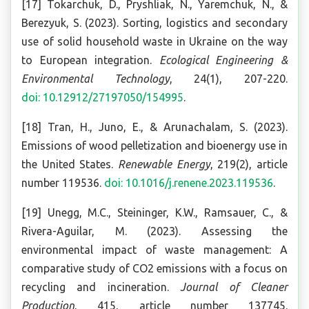
[17] Tokarchuk, D., Pryshliak, N., Yaremchuk, N., &
Berezyuk, S. (2023). Sorting, logistics and secondary
use of solid household waste in Ukraine on the way
to European integration.
Ecological Engineering &
Environmental Technology
, 24(1), 207-220.
doi: 10.12912/27197050/154995
.
[18] Tran, H., Juno, E., & Arunachalam, S. (2023).
Emissions of wood pelletization and bioenergy use in
the United States.
Renewable Energy
, 219(2), article
number 119536.
doi: 10.1016/j.renene.2023.119536
.
[19] Unegg, M.C., Steininger, K.W., Ramsauer, C., &
Rivera-Aguilar, M. (2023). Assessing the
environmental impact of waste management: A
comparative study of CO2 emissions with a focus on
recycling and incineration.
Journal of Cleaner
Production
, 415, article number 137745.