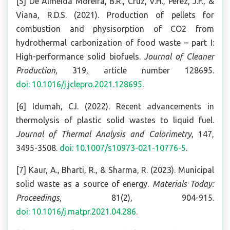
[5] De Almeida Moreira, B.R., Cruz, V.H., Pérez, J.F., &
Viana, R.D.S. (2021). Production of pellets for
combustion and physisorption of CO2 from
hydrothermal carbonization of food waste – part I:
High-performance solid biofuels.
Journal of Cleaner
Production
, 319, article number 128695.
doi: 10.1016/j.jclepro.2021.128695
.
[6] Idumah, C.I. (2022). Recent advancements in
thermolysis of plastic solid wastes to liquid fuel.
Journal of Thermal Analysis and Calorimetry
, 147,
3495-3508.
doi: 10.1007/s10973-021-10776-5
.
[7] Kaur, A., Bharti, R., & Sharma, R. (2023). Municipal
solid waste as a source of energy.
Materials Today:
Proceedings
, 81(2), 904-915.
doi: 10.1016/j.matpr.2021.04.286
.