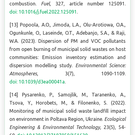
combustion.
Fuel
, 327, article number 125091.
doi: 10.1016/j.fuel.2022.125091
.
[13] Popoola, A.O., Jimoda, L.A., Olu-Arotiowa, O.A.,
Ogunkunle, O., Laseinde, O.T., Adebanjo, S.A., & Raji,
W.A. (2023). Dispersion of PM and VOC pollutants
from open burning of municipal solid wastes on host
communities: Emission inventory estimation and
dispersion modelling study.
Environmental Science:
Atmospheres
, 3(7), 1090-1109.
doi: 10.1039/d3ea00041a
.
[14] Pysarenko, P., Samojlik, M., Taranenko, A.,
Tsova, Y., Horobets, M., & Filonenko, S. (2022).
Monitoring of municipal solid waste landfill impact
on environment in Poltava Region, Ukraine.
Ecological
Engineering & Environmental Technology
, 23(5), 54-