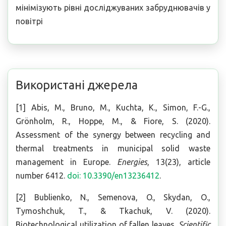
мінімізують рівні досліджуваних забруднювачів у
повітрі
Використані джерела
[1] Abis, M., Bruno, M., Kuchta, K., Simon, F.-G.,
Grönholm, R., Hoppe, M., & Fiore, S. (2020).
Assessment of the synergy between recycling and
thermal treatments in municipal solid waste
management in Europe.
Energies
, 13(23), article
number 6412.
doi: 10.3390/en13236412
.
[2] Bublienko, N., Semenova, O., Skydan, О.,
Tymoshchuk, T., & Tkachuk, V. (2020).
Biotechnological utilization of fallen leaves.
Scientific