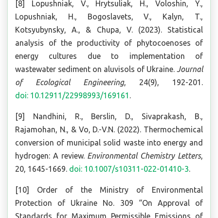
[8] Lopushniak, V., Hrytsuliak, H., Voloshin, Y.,
Lopushniak, Н., Bogoslavets, V., Kalyn, T.,
Kotsyubynsky, A., & Chupa, V. (2023). Statistical
analysis of the productivity of phytocoenoses of
energy cultures due to implementation of
wastewater sediment on aluvisols of Ukraine.
Journal
of Ecological Engineering
, 24(9), 192-201.
doi: 10.12911/22998993/169161
.
[9] Nandhini, R., Berslin, D., Sivaprakash, B.,
Rajamohan, N., & Vo, D.-V.N. (2022). Thermochemical
conversion of municipal solid waste into energy and
hydrogen: A review.
Environmental Chemistry Letters
,
20, 1645-1669.
doi: 10.1007/s10311-022-01410-3
.
[10] Order of the Ministry of Environmental
Protection of Ukraine No. 309 “On Approval of
Standards for Maximum Permissible Emissions of