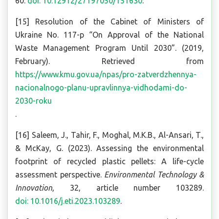
60.
doi: 10.12912/27197050/151630
.
[15] Resolution of the Cabinet of Ministers of
Ukraine No. 117-р “On Approval of the National
Waste Management Program Until 2030”. (2019,
February). Retrieved from
https://www.kmu.gov.ua/npas/pro-zatverdzhennya-
nacionalnogo-planu-upravlinnya-vidhodami-do-
2030-roku
.
[16] Saleem, J., Tahir, F., Moghal, M.K.B., Al-Ansari, T.,
& McKay, G. (2023). Assessing the environmental
footprint of recycled plastic pellets: A life-cycle
assessment perspective.
Environmental Technology &
Innovation
, 32, article number 103289.
doi: 10.1016/j.eti.2023.103289
.