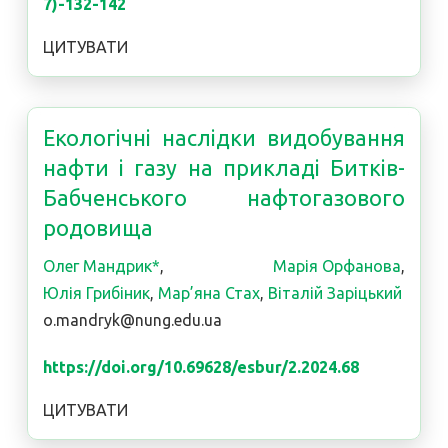
7)-132-142
ЦИТУВАТИ
Екологічні наслідки видобування
нафти і газу на прикладі Битків-
Бабченського нафтогазового
родовища
Олег Мандрик*
,
Марія Орфанова
,
Юлія Грибіник
,
Мар’яна Стах
,
Віталій Заріцький
o.mandryk@nung.edu.ua
https://doi.org/10.69628/esbur/2.2024.68
ЦИТУВАТИ