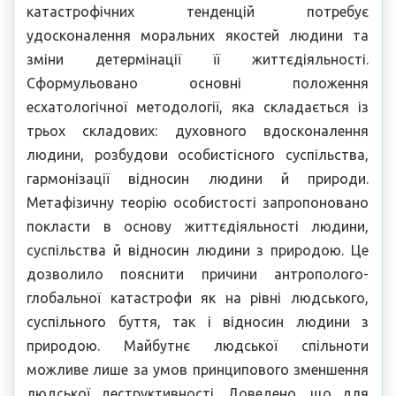
катастрофічних тенденцій потребує
удосконалення моральних якостей людини та
зміни детермінації її життєдіяльності.
Сформульовано основні положення
есхатологічної методології, яка складається із
трьох складових: духовного вдосконалення
людини, розбудови особистісного суспільства,
гармонізації відносин людини й природи.
Метафізичну теорію особистості запропоновано
покласти в основу життєдіяльності людини,
суспільства й відносин людини з природою. Це
дозволило пояснити причини антрополого-
глобальної катастрофи як на рівні людського,
суспільного буття, так і відносин людини з
природою. Майбутнє людської спільноти
можливе лише за умов принципового зменшення
людської деструктивності. Доведено, що для