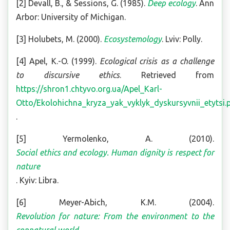
[2] Devall, B., & Sessions, G. (1985).
Deep ecology
. Ann
Arbor: University of Michigan.
[3] Holubets, M. (2000).
Ecosystemology
. Lviv: Polly.
[4] Apel, K.-O. (1999).
Ecological crisis as a challenge
to discursive ethics
. Retrieved from
https://shron1.chtyvo.org.ua/Apel_Karl-
Otto/Ekolohichna_kryza_yak_vyklyk_dyskursyvnii_etytsi.
.
[5] Yermolenko, A. (2010).
Social ethics and ecology. Human dignity is respect for
nature
. Kyiv: Libra.
[6] Meyer-Abich, K.M. (2004).
Revolution for nature: From the environment to the