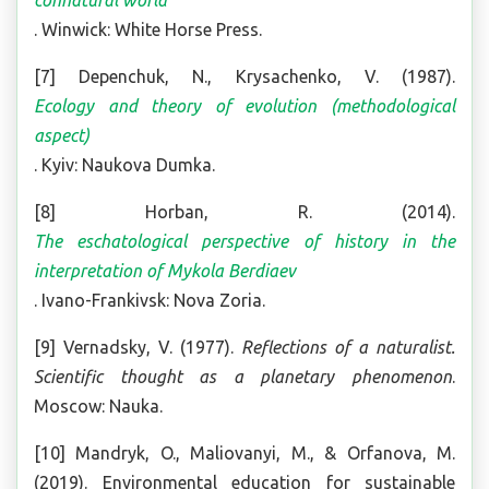
connatural world
. Winwick: White Horse Press.
[7] Depenchuk, N., Krysachenko, V. (1987).
Ecology and theory of evolution (methodological
aspect)
. Kyiv: Naukova Dumka.
[8] Horban, R. (2014).
The eschatological perspective of history in the
interpretation of Mykola Berdiaev
. Ivano-Frankivsk: Nova Zoria.
[9] Vernadsky, V. (1977).
Reflections of a naturalist.
Scientific thought as a planetary phenomenon
.
Moscow: Nauka.
[10] Mandryk, O., Maliovanyi, M., & Orfanova, M.
(2019). Environmental education for sustainable