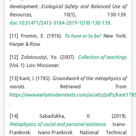
development.
Ecological Safety and Balanced Use of
Resources
, 10(1), 130-139.
doi: 10.31471/2415-3184-2019-1(19)-130-139
.
[11] Fromm, E. (1976).
To have or to be?
New York:
Harper & Row.
[12] Zolotoustyi, Yo. (2007).
Collection of teachings
(Vol. 1). Lviv: Missioner.
[13] Kant, I. (1785).
Groundwork of the metaphysics of
morals
. Retrieved from
https://www.earlymoderntexts.com/assets/pdfs/kant1785
.
[14] Sabadukha, V. (2019).
Metaphysics of social and personal existence
. Ivano-
Frankivsk: Ivano-Frankivsk National Technical